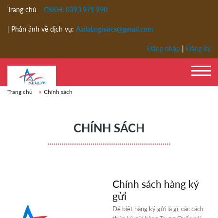
Trang chủ
CSKH: 0393 971 990
| Phản ánh về dịch vụ:
AzilaLogistics@gmail.com
Đăng nhập
|
Đăng ký
Trang chủ
Chính sách
CHÍNH SÁCH
Chính sách hàng ký
gửi
Để biết hàng ký gửi là gì, các cách